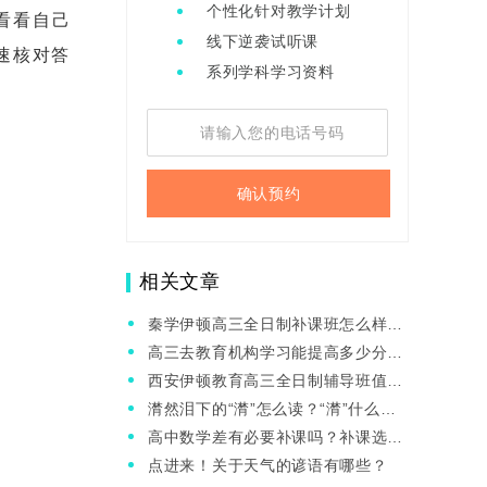
个性化针对教学计划
看看自己
线下逆袭试听课
速核对答
系列学科学习资料
确认预约
相关文章
秦学伊顿高三全日制补课班怎么样？
收费贵不贵？
高三去教育机构学习能提高多少分
呢？哪家教育机构比较好？
西安伊顿教育高三全日制辅导班值得
大家选择吗？
潸然泪下的“潸”怎么读？“潸”什么意
思？
高中数学差有必要补课吗？补课选择
哪家机构合适？
点进来！关于天气的谚语有哪些？