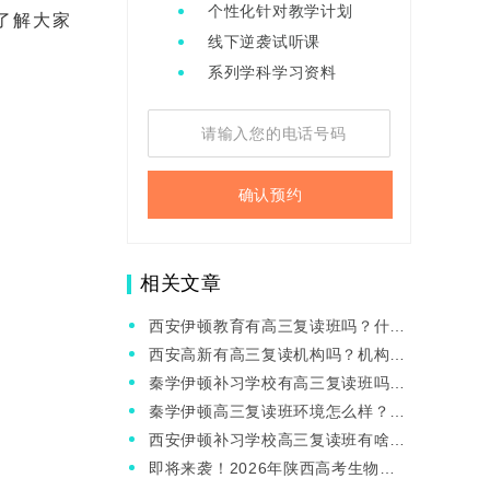
个性化针对教学计划
了解大家
线下逆袭试听课
系列学科学习资料
确认预约
相关文章
西安伊顿教育有高三复读班吗？什么
样的学生适合复读？
西安高新有高三复读机构吗？机构位
置在哪里？
秦学伊顿补习学校有高三复读班吗？
是寄宿的吗？
秦学伊顿高三复读班环境怎么样？观
校要预约吗？
西安伊顿补习学校高三复读班有啥优
势？师资如何呢？
即将来袭！2026年陕西高考生物试