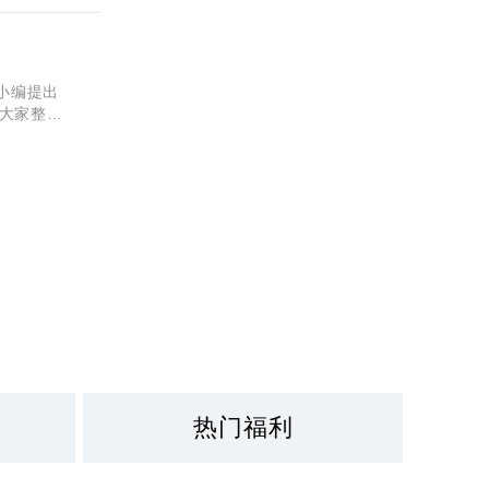
小编提出
大家整理
àng，
热门福利