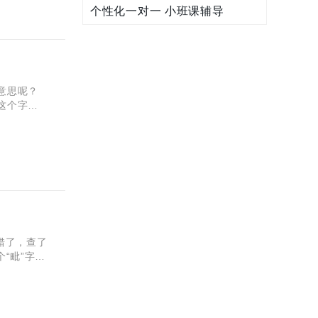
个性化一对一 小班课辅导
意思呢？
这个字的
”字有两个
错了，查了
“毗”字的
毗”字的读