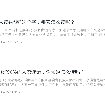
的人读错“膻”这个字，那它怎么读呢？
常生活中是很容易见到“膻”这个字，那这个字怎么读呢？它又是啥
道的宝子？如果没有人知道也没关系，小编查了很多资料，了解了“膻”
，在这里分享给大家，希望对大家有帮助。 “膻”怎么读呢？ “膻
-12-17 13:57:09
别为shān和dàn，分别与常见字山、但同音。
“毗”90%的人都读错，你知道怎么读吗？
毗”大家都还在读bǐ吗？它的正确读音很多人都不知道，小编也是读
楚“毗”读pí，大家一定要记住，可不要在别处闹笑话了。还有关于这个
，小编在下文中分享出来，希望对大家有帮助。 “毗”怎么读？ “
-12-15 11:31:23
í（第二声），与常见字毗同音。 “毗