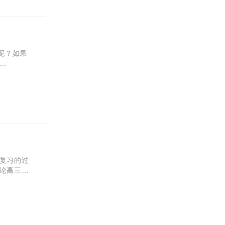
呢？如果
“缄”字什
复习的过
论高三一
习的三大