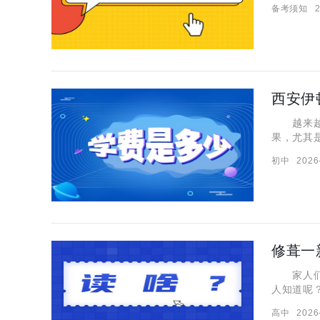
备考须知
2
不论在学
西安伊
越来越多
果，尤其
少？想要
初中
2026
助。 西
修葺一
家人们，
人知道呢
分享，大
高中
2026
音。 “