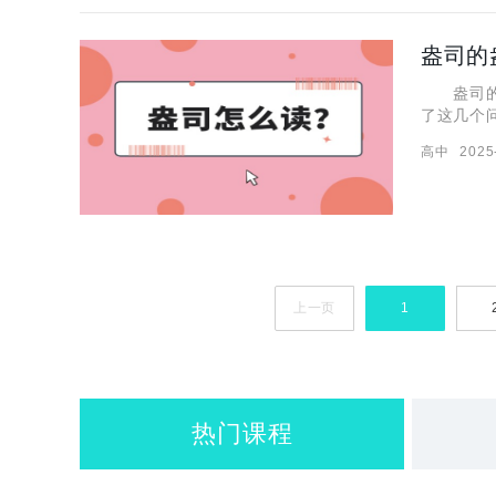
盎司的
盎司的盎
了这几个
了关于盎
高中
2025
与常见昂
上一页
1
热门课程