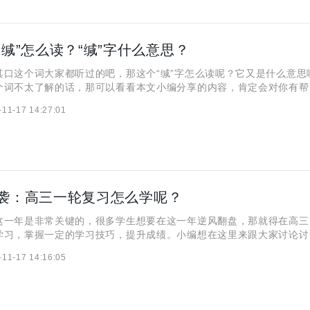
“缄”怎么读？“缄”字什么意思？
这个词大家都听过的吧，那这个“缄”字怎么读呢？它又是什么意思
个词不太了解的话，那可以看看本文小编分享的内容，肯定会对你有帮
缄”怎么读？ “缄”字的读音是：jiān，与常见字兼的读音相同。 
-11-17 14:27:01
 缄这个字是由纟和咸组成的形声字。 左边的“纟”
袭：高三一轮复习怎么学呢？
年是非常关键的，很多学生想要在这一年逆风翻盘，那就得在高三
学习，掌握一定的学习技巧，提升成绩。小编想在这里来跟大家讨论讨
该怎么学的问题，希望对大家有帮助。 首先大家要了解高三一轮复
-11-17 14:16:05
么？ 1、将知识体系化。可以用做思维导图，看参考资料等等