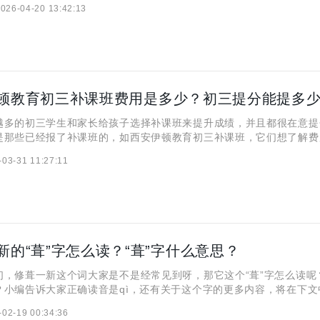
026-04-20 13:42:13
习上还是生活上，都为学生提供了一个良好的环境。想了解具体校
顿教育初三补课班费用是多少？初三提分能提多
的初三学生和家长给孩子选择补课班来提升成绩，并且都很在意提
是那些已经报了补课班的，如西安伊顿教育初三补课班，它们想了解费
知道初三提分能提升多少？本文将跟大家详细聊聊这两个问题，希望对
-03-31 11:27:11
安伊顿教育初三补课班费用是多少？ 西安伊顿教育初三补课班的
新的“葺”字怎么读？“葺”字什么意思？
修葺一新这个词大家是不是经常见到呀，那它这个“葺”字怎么读呢
？小编告诉大家正确读音是qì，还有关于这个字的更多内容，将在下文
家注意看看哦！ “葺”怎么读？ 葺的读音是 qì，与常见字“气”同
-02-19 00:34:36
葺”字什么意思？ “葺”的小篆由两部分组成： 上