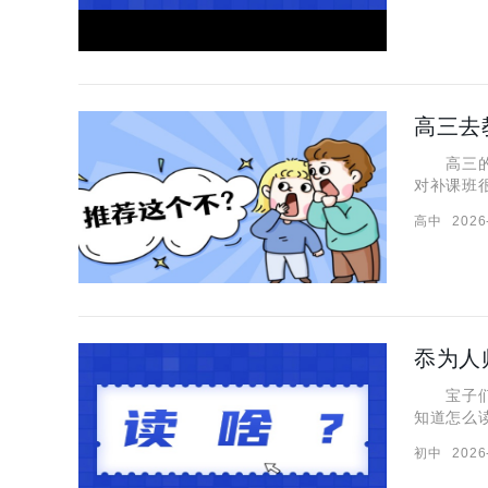
高三去
高三的学
对补课班
育机构比
高中
2026
题，希望
忝为人
宝子们，
知道怎么
帮助。 “
初中
2026
思？ 忝