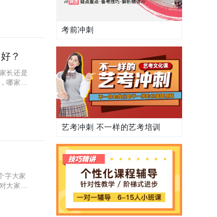
考前冲刺
较好？
家长还是
，哪家教
两个问
艺考冲刺 不一样的艺考培训
个字大家
对大家有
什么意