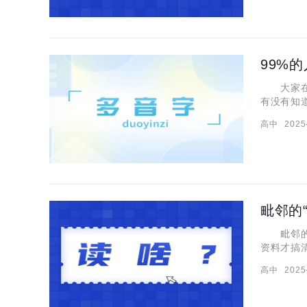
99%
大家在日
有没有知
很多内容
高中
2025
读音，分
毗邻的
毗邻的“
资料才搞清
其它内容
高中
2025
音是：p