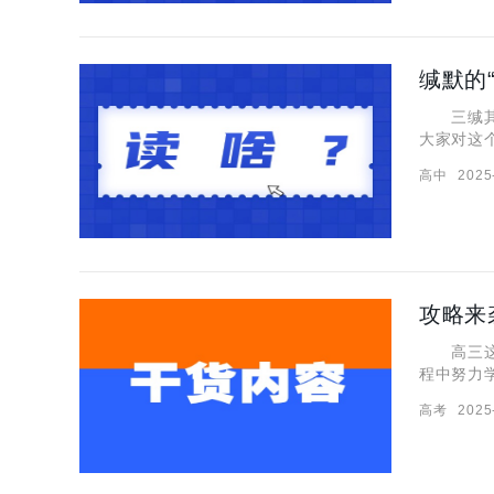
缄默的
三缄其口
大家对这
助。 “
高中
2025
么意思？
攻略来
高三这一
程中努力
轮复习应
高考
2025
重点是什