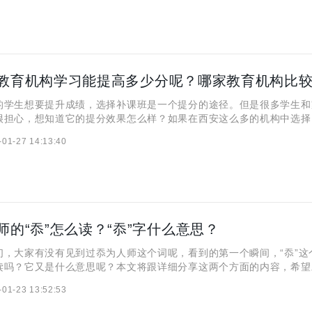
教育机构学习能提高多少分呢？哪家教育机构比
生想要提升成绩，选择补课班是一个提分的途径。但是很多学生和
很担心，想知道它的提分效果怎么样？如果在西安这么多的机构中选择
较好呢？西安伊顿教育高三补课班好不好呢？本文将跟大家详细聊聊这
-01-27 14:13:40
对大家有帮助。 高三去教育机构学习能提高多少分呢？ 高三
师的“忝”怎么读？“忝”字什么意思？
大家有没有见到过忝为人师这个词呢，看到的第一个瞬间，“忝”这
读吗？它又是什么意思呢？本文将跟详细分享这两个方面的内容，希望
忝”怎么读？ 忝 的读音是tiǎn，与常见字“舔”同音。 “忝”字
-01-23 13:52:53
的金文由天和心两部分构成。 上面（天）：代