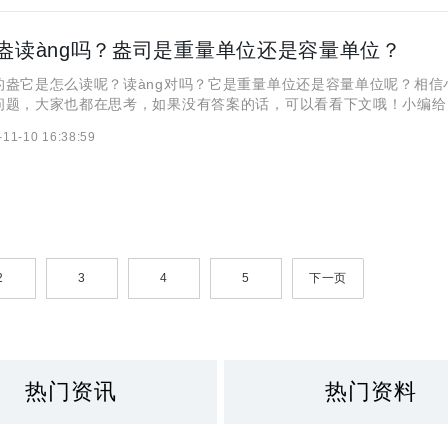
盎读àng吗？盎司是重量单位还是容量单位？
它是怎么读呢？读àng对吗？它是重量单位还是容量单位呢？相信
问题，大家也都在思考，如果没有答案的话，可以看看下文哦！小编给
司的内容，希望对大家有帮助。 盎司的盎怎么读？ “盎”的读音是 
-11-10 16:38:59
音节相同，但声调不同。 盎司的盎是什么意思？
2
3
4
5
下一页
热门资讯
热门资料