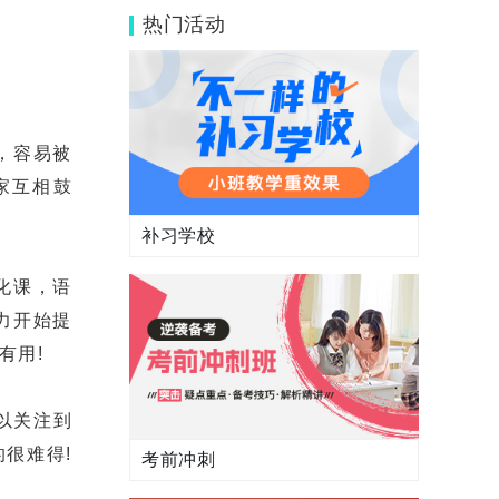
在哪里？
热门活动
，容易被
家互相鼓
补习学校
化课，语
力开始提
有用!
以关注到
很难得!
考前冲刺