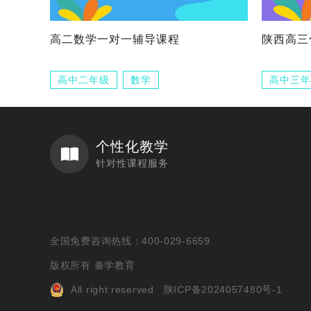
高二数学一对一辅导课程
陕西高三
高中二年级
数学
高中三年
个性化教学
针对性课程服务
全国免费咨询热线：400-029-6659
版权所有 秦学教育
All right reserved
陕ICP备2024057480号-1