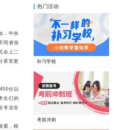
啥方法呢？
热门活动
如，中央
不同省份
机会上二
分甚至更
补习学校
00分以
术生们的
乐专业在
考前冲刺
很紧，根