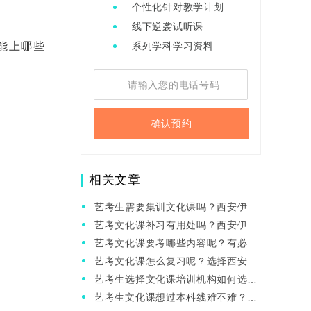
个性化针对教学计划
线下逆袭试听课
能上哪些
系列学科学习资料
确认预约
相关文章
艺考生需要集训文化课吗？西安伊顿
教育文化课值得选吗？
艺考文化课补习有用处吗？西安伊顿
教育艺考文化课班值得选吗？
艺考文化课要考哪些内容呢？有必要
去机构补习吗？
艺考文化课怎么复习呢？选择西安伊
顿教育艺考文化课班行吗？
艺考生选择文化课培训机构如何选
呢？有推荐的没？
艺考生文化课想过本科线难不难？有