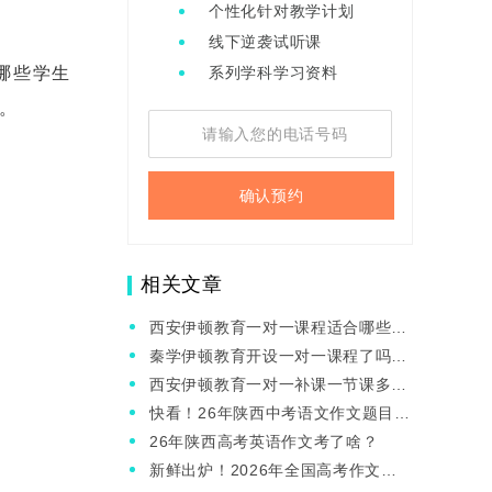
个性化针对教学计划
线下逆袭试听课
哪些学生
系列学科学习资料
。
确认预约
相关文章
西安伊顿教育一对一课程适合哪些学
生选？师资咋样？
秦学伊顿教育开设一对一课程了吗？
西安高中一对一课程有用吗？
西安伊顿教育一对一补课一节课多长
时间？费用是多少？
快看！26年陕西中考语文作文题目是
啥？
26年陕西高考英语作文考了啥？
新鲜出炉！2026年全国高考作文题