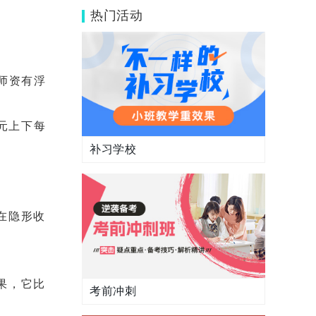
目来啦~
热门活动
师资有浮
0元上下每
补习学校
在隐形收
果，它比
考前冲刺