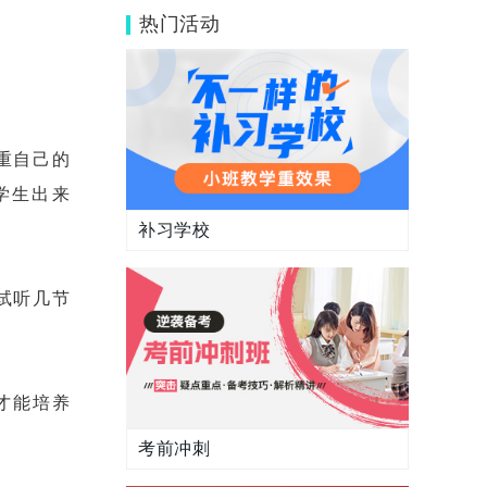
样？高三冲刺班真的有用吗？
热门活动
重自己的
学生出来
补习学校
试听几节
才能培养
考前冲刺