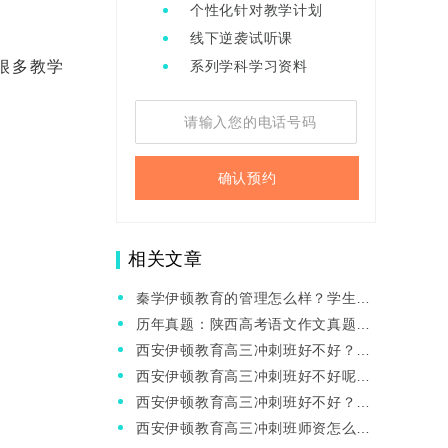
个性化针对教学计划
线下逆袭试听课
很多教学
系列学科学习资料
确认预约
相关文章
秦学伊顿教育的管理怎么样？学生能
带手机进校园吗？
历年真题：陕西高考语文作文真题汇
总（21年-25年）
西安伊顿教育高三冲刺班好不好？老
师教的怎么样？
西安伊顿教育高三冲刺班好不好呢？
高三学生是否需要补课？
西安伊顿教育高三冲刺班好不好？高
三最后一个学期会提分吗？
西安伊顿教育高三冲刺班师资怎么