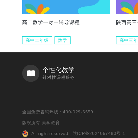
高二数学一对一辅导课程
陕西高三
高中二年级
数学
高中三年
个性化教学
针对性课程服务
全国免费咨询热线：400-029-6659
版权所有 秦学教育
All right reserved
陕ICP备2024057480号-1