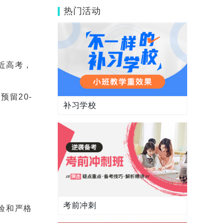
口碑好的高考补习学校推荐
热门活动
近高考，
预留20-
补习学校
考前冲刺
验和严格