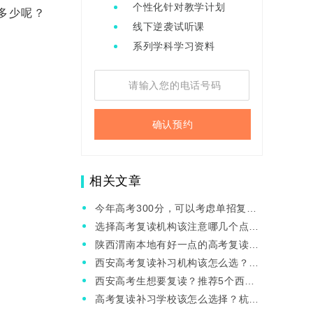
个性化针对教学计划
多少呢？
线下逆袭试听课
系列学科学习资料
确认预约
相关文章
今年高考300分，可以考虑单招复读
吗？
选择高考复读机构该注意哪几个点？
西安复读学校推荐
陕西渭南本地有好一点的高考复读学
校吗？一般怎么收费？
西安高考复读补习机构该怎么选？哪
家高考复读机构老师好？
西安高考生想要复读？推荐5个西安
本地辅导机构
高考复读补习学校该怎么选择？杭州