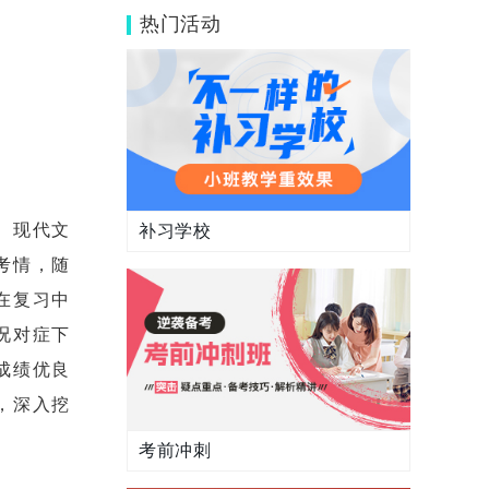
构一对一提分效果好？
热门活动
、现代文
补习学校
考情，随
在复习中
况对症下
成绩优良
，深入挖
考前冲刺