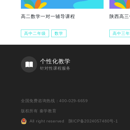
高二数学一对一辅导课程
陕西高三
高中二年级
数学
高中三年
个性化教学
针对性课程服务
全国免费咨询热线：400-029-6659
版权所有 秦学教育
All right reserved
陕ICP备2024057480号-1