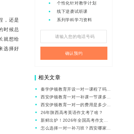
个性化针对教学计划
线下逆袭试听课
程，还是
系列学科学习资料
的时候总
长就想给
来选择好
确认预约
相关文章
秦学伊顿教育开设一对一课程了吗？
西安高中一对一课程有用吗？
西安伊顿教育一对一补课一节课多长
时间？费用是多少？
西安伊顿教育一对一的费用是多少？
适合哪样的学生选择？
26年陕西高考英语作文考了啥？
新鲜出炉！2026年全国高考作文题
目来啦~
怎么选择一对一补习班？西安哪家机