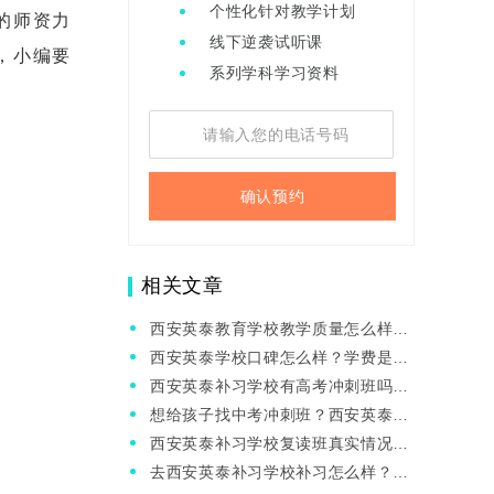
个性化针对教学计划
的师资力
线下逆袭试听课
，小编要
系列学科学习资料
确认预约
相关文章
西安英泰教育学校教学质量怎么样？
师资好不好？
西安英泰学校口碑怎么样？学费是多
少？
西安英泰补习学校有高考冲刺班吗？
提分快不快？
想给孩子找中考冲刺班？西安英泰补
习学校的中考冲刺班怎么样？
西安英泰补习学校复读班真实情况如
何？(往届学生真实评价)
去西安英泰补习学校补习怎么样？家