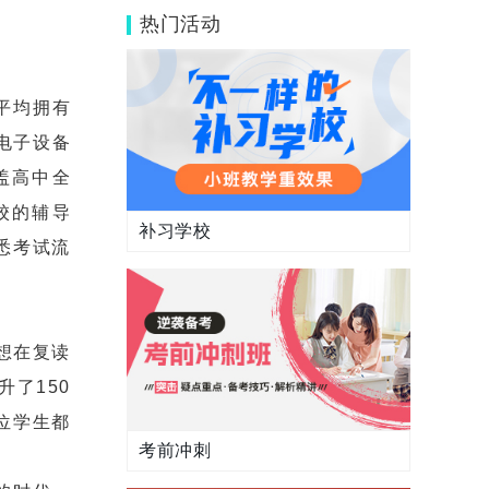
长和学生真实评价
热门活动
平均拥有
电子设备
盖高中全
校的辅导
补习学校
悉考试流
想在复读
了150
位学生都
考前冲刺